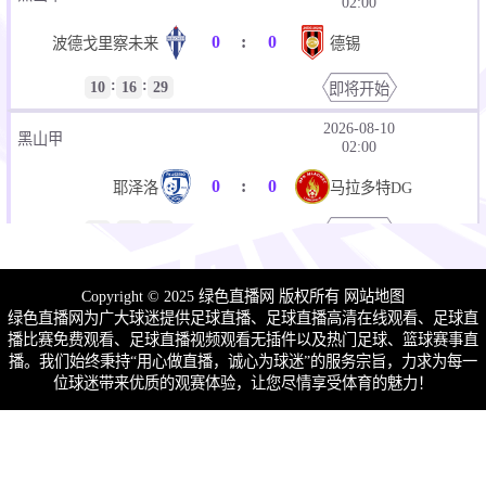
02:00
0
:
0
波德戈里察未来
德锡
:
:
10
16
29
即将开始
2026-08-10
黑山甲
02:00
0
:
0
耶泽洛
马拉多特DG
:
:
10
16
29
即将开始
2026-08-10
黑山甲
02:00
Copyright © 2025 绿色直播网 版权所有
网站地图
绿色直播网为广大球迷提供足球直播、足球直播高清在线观看、足球直
0
:
0
莫纳尔
蒂瓦特阿森纳
播比赛免费观看、足球直播视频观看无插件以及热门足球、篮球赛事直
播。我们始终秉持“用心做直播，诚心为球迷”的服务宗旨，力求为每一
:
:
10
16
29
即将开始
位球迷带来优质的观赛体验，让您尽情享受体育的魅力！
2026-08-10
黑山甲
02:00
0
:
0
欧特拉特
OFK彼德罗瓦茨