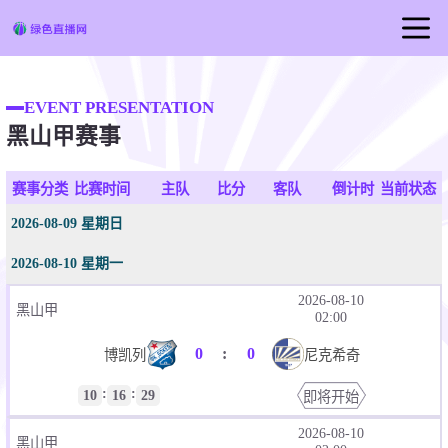
首页
EVENT PRESENTATION
足球直播
黑山甲赛事
篮球直播
足球视频
赛事分类
比赛时间
主队
比分
客队
倒计时
当前状态
2026-08-09 星期日
2026-08-10 星期一
2026-08-10
黑山甲
02:00
0
:
0
博凯列
尼克希奇
:
:
10
16
29
即将开始
2026-08-10
黑山甲