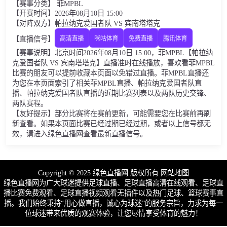
【赛事分类】 菲MPBL
【开赛时间】2026年08月10日 15:00
【对阵双方】帕拉纳克爱国者队 VS 宾南塔塔克
【直播信号】
高清直播
咪咕体育
免费直播
腾讯体育
【赛事说明】北京时间2026年08月10日 15:00，菲MPBL【帕拉纳
克爱国者队 VS 宾南塔塔克】直播准时在线播放，喜欢看菲MPBL
比赛的朋友可以提前收藏本页面以免错过直播。菲MPBL直播还
为您在本页面索引了相关菲MPBL直播、帕拉纳克爱国者队直
播、帕拉纳克爱国者队直播的近期比赛列表以及两队历史交锋、
两队赛程。
【友好提示】部分比赛将在赛前更新，可能需要您在比赛前再刷
新查看。如果本页面比赛已经过期已经过期，或者以上信号都无
效，请进入绿色直播网查看最新直播信号。
Copyright © 2025 绿色直播网 版权所有
网站地图
绿色直播网为广大球迷提供足球直播、足球直播高清在线观看、足球直
播比赛免费观看、足球直播视频观看无插件以及热门足球、篮球赛事直
播。我们始终秉持“用心做直播，诚心为球迷”的服务宗旨，力求为每一
位球迷带来优质的观赛体验，让您尽情享受体育的魅力！