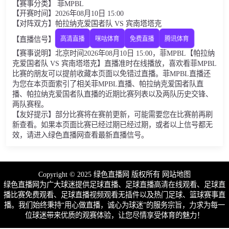
【赛事分类】 菲MPBL
【开赛时间】2026年08月10日 15:00
【对阵双方】帕拉纳克爱国者队 VS 宾南塔塔克
【直播信号】
高清直播
咪咕体育
免费直播
腾讯体育
【赛事说明】北京时间2026年08月10日 15:00，菲MPBL【帕拉纳
克爱国者队 VS 宾南塔塔克】直播准时在线播放，喜欢看菲MPBL
比赛的朋友可以提前收藏本页面以免错过直播。菲MPBL直播还
为您在本页面索引了相关菲MPBL直播、帕拉纳克爱国者队直
播、帕拉纳克爱国者队直播的近期比赛列表以及两队历史交锋、
两队赛程。
【友好提示】部分比赛将在赛前更新，可能需要您在比赛前再刷
新查看。如果本页面比赛已经过期已经过期，或者以上信号都无
效，请进入绿色直播网查看最新直播信号。
Copyright © 2025 绿色直播网 版权所有
网站地图
绿色直播网为广大球迷提供足球直播、足球直播高清在线观看、足球直
播比赛免费观看、足球直播视频观看无插件以及热门足球、篮球赛事直
播。我们始终秉持“用心做直播，诚心为球迷”的服务宗旨，力求为每一
位球迷带来优质的观赛体验，让您尽情享受体育的魅力！