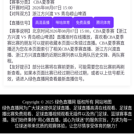
【赛事分类】 CBA夏季赛
【开赛时间】2026年08月07日 15:00
【对阵双方】浙江方兴渡 VS 青岛崂山啤酒
【直播信号】
高清直播
咪咕体育
免费直播
腾讯体育
【赛事说明】北京时间2026年08月07日 15:00，CBA夏季赛【浙江
方兴渡 VS 青岛崂山啤酒】直播准时在线播放，喜欢看CBA夏季
赛比赛的朋友可以提前收藏本页面以免错过直播。CBA夏季赛直
播还为您在本页面索引了相关CBA夏季赛直播、浙江方兴渡直
播、浙江方兴渡直播的近期比赛列表以及两队历史交锋、两队赛
程。
【友好提示】部分比赛将在赛前更新，可能需要您在比赛前再刷
新查看。如果本页面比赛已经过期已经过期，或者以上信号都无
效，请进入绿色直播网查看最新直播信号。
Copyright © 2025 绿色直播网 版权所有
网站地图
绿色直播网为广大球迷提供足球直播、足球直播高清在线观看、足球直
播比赛免费观看、足球直播视频观看无插件以及热门足球、篮球赛事直
播。我们始终秉持“用心做直播，诚心为球迷”的服务宗旨，力求为每一
位球迷带来优质的观赛体验，让您尽情享受体育的魅力！