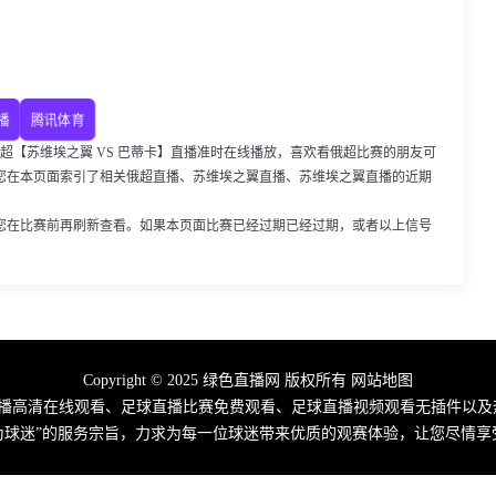
播
腾讯体育
30，俄超【苏维埃之翼 VS 巴蒂卡】直播准时在线播放，喜欢看俄超比赛的朋友可
您在本页面索引了相关俄超直播、苏维埃之翼直播、苏维埃之翼直播的近期
您在比赛前再刷新查看。如果本页面比赛已经过期已经过期，或者以上信号
Copyright © 2025 绿色直播网 版权所有
网站地图
播高清在线观看、足球直播比赛免费观看、足球直播视频观看无插件以及
为球迷”的服务宗旨，力求为每一位球迷带来优质的观赛体验，让您尽情享