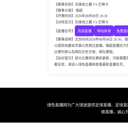
【赛事名称】苏维埃之翼 VS 巴蒂卡
【赛事分类】 俄超
【开赛时间】2026年08月08日 20:30
【对阵双方】苏维埃之翼 VS 巴蒂卡
高清直播
咪咕体育
免费直
【直播信号】
【赛事说明】北京时间2026年08月08日 20:
以提前收藏本页面以免错过直播。俄超直播还为
比赛列表以及两队历史交锋、两队赛程。
【友好提示】部分比赛将在赛前更新，可能需要
都无效，请进入绿色直播网查看最新直播信号。
绿色直播网为广大球迷提供足球直播、足球直
做直播，诚心