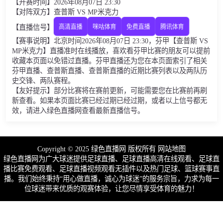
【开赛时间】2026年08月07日 23:30
【对阵双方】查普斯 VS MP米克力
【直播信号】
高清直播
咪咕体育
免费直播
腾讯体育
【赛事说明】北京时间2026年08月07日 23:30，芬甲【查普斯 VS
MP米克力】直播准时在线播放，喜欢看芬甲比赛的朋友可以提前
收藏本页面以免错过直播。芬甲直播还为您在本页面索引了相关
芬甲直播、查普斯直播、查普斯直播的近期比赛列表以及两队历
史交锋、两队赛程。
【友好提示】部分比赛将在赛前更新，可能需要您在比赛前再刷
新查看。如果本页面比赛已经过期已经过期，或者以上信号都无
效，请进入绿色直播网查看最新直播信号。
Copyright © 2025 绿色直播网 版权所有
网站地图
绿色直播网为广大球迷提供足球直播、足球直播高清在线观看、足球直
播比赛免费观看、足球直播视频观看无插件以及热门足球、篮球赛事直
播。我们始终秉持“用心做直播，诚心为球迷”的服务宗旨，力求为每一
位球迷带来优质的观赛体验，让您尽情享受体育的魅力！